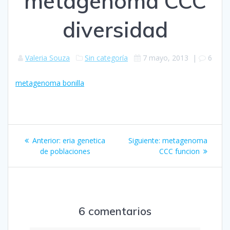
metagenoma CCC
diversidad
Valeria Souza
Sin categoría
7 mayo, 2013
|
6
metagenoma bonilla
Navegación
Entrada
Siguiente
Anterior:
eria genetica
Siguiente:
metagenoma
de
anterior:
entrada:
de poblaciones
CCC funcion
entradas
6 comentarios