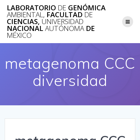
Saltar
LABORATORIO
DE
GENÓMICA
al
AMBIENTAL,
FACULTAD
DE
contenido
CIENCIAS,
UNIVERSIDAD
NACIONAL
AUTÓNOMA
DE
MÉXICO
metagenoma CCC
diversidad