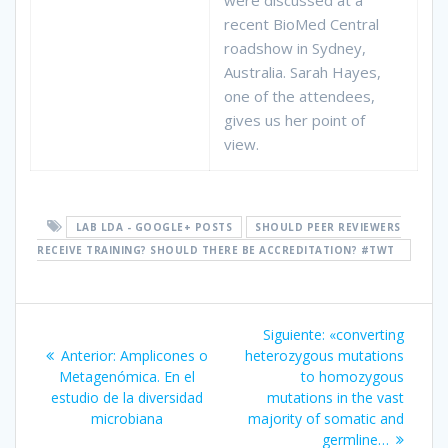
were discussed at a
recent BioMed Central
roadshow in Sydney,
Australia. Sarah Hayes,
one of the attendees,
gives us her point of
view.
LAB LDA - GOOGLE+ POSTS
SHOULD PEER REVIEWERS
RECEIVE TRAINING? SHOULD THERE BE ACCREDITATION? #TWT
Navegación
Siguiente
Siguiente:
«converting
de
Entrada
entrada:
Anterior:
Amplicones o
heterozygous mutations
anterior:
Metagenómica. En el
to homozygous
entradas
estudio de la diversidad
mutations in the vast
microbiana
majority of somatic and
germline…