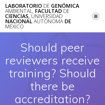
Saltar
LABORATORIO
DE
GENÓMICA
al
AMBIENTAL,
FACULTAD
DE
contenido
CIENCIAS,
UNIVERSIDAD
NACIONAL
AUTÓNOMA
DE
MÉXICO
Should peer
reviewers receive
training? Should
there be
accreditation?