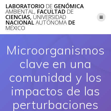
Saltar
LABORATORIO
DE
GENÓMICA
al
AMBIENTAL,
FACULTAD
DE
contenido
CIENCIAS,
UNIVERSIDAD
NACIONAL
AUTÓNOMA
DE
MÉXICO
Microorganismos
clave en una
comunidad y los
impactos de las
perturbaciones