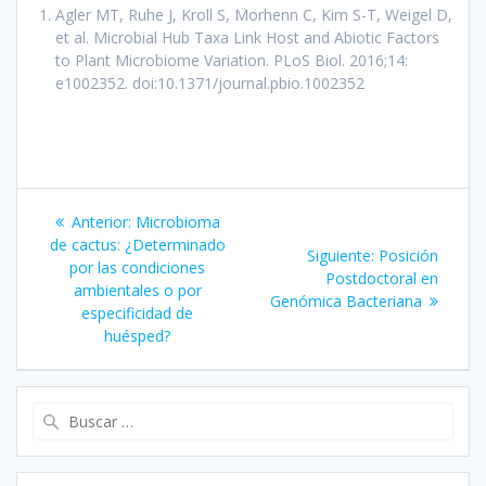
Agler MT, Ruhe J, Kroll S, Morhenn C, Kim S-T, Weigel D,
et al. Microbial Hub Taxa Link Host and Abiotic Factors
to Plant Microbiome Variation. PLoS Biol. 2016;14:
e1002352. doi:10.1371/journal.pbio.1002352
Navegación
Entrada
Anterior:
Microbioma
de
anterior:
de cactus: ¿Determinado
Siguiente
Siguiente:
Posición
por las condiciones
entrada:
Postdoctoral en
entradas
ambientales o por
Genómica Bacteriana
especificidad de
huésped?
Buscar: