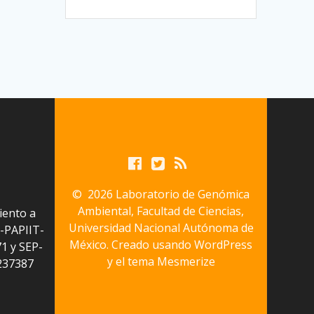
© 2026 Laboratorio de Genómica
Ambiental, Facultad de Ciencias,
iento a
Universidad Nacional Autónoma de
-PAPIIT-
México. Creado usando WordPress
1 y SEP-
y el
tema Mesmerize
237387