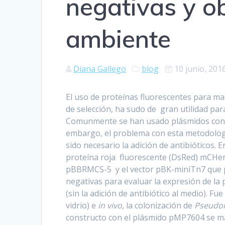
negativas y o
ambiente
Diana Gallego
blog
10 junio, 201
El uso de proteínas fluorescentes para m
de selección, ha sudo de gran utilidad par
Comunmente se han usado plásmidos con la
embargo, el problema con esta metodología
sido necesario la adición de antibióticos. E
proteína roja fluorescente (DsRed) mCHer
pBBRMCS-5 y el vector pBK-miniTn7 que 
negativas para evaluar la expresión de la 
(sin la adición de antibiótico al medio). F
vidrio) e
in vivo
, la colonización de
Pseudo
constructo con el plásmido pMP7604 se mat