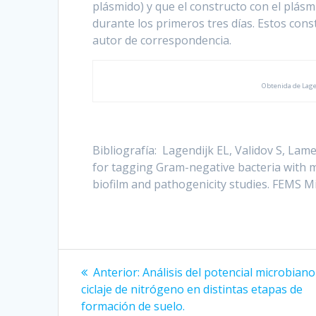
plásmido) y que el constructo con el plá
durante los primeros tres días. Estos cons
autor de correspondencia.
Obtenida de Lagen
Bibliografía: Lagendijk EL, Validov S, La
for tagging Gram-negative bacteria with mC
biofilm and pathogenicity studies. FEMS Mi
Navegación
Entrada
Anterior:
Análisis del potencial microbiano
anterior:
de
ciclaje de nitrógeno en distintas etapas de
formación de suelo.