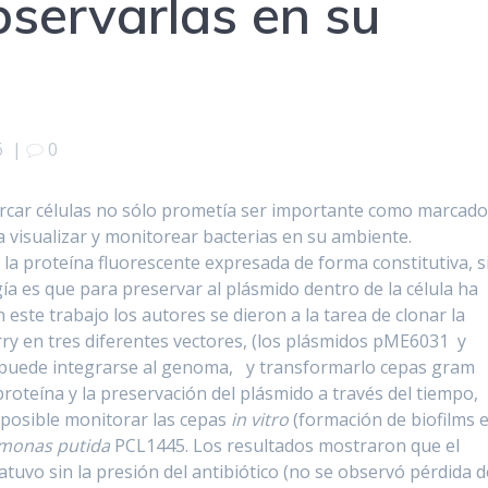
bservarlas en su
6
|
0
arcar células no sólo prometía ser importante como marcado
a visualizar y monitorear bacterias en su ambiente.
 proteína fluorescente expresada de forma constitutiva, s
 es que para preservar al plásmido dentro de la célula ha
n este trabajo los autores se dieron a la tarea de clonar la
ry en tres diferentes vectores, (los plásmidos pME6031 y
puede integrarse al genoma, y transformarlo cepas gram
proteína y la preservación del plásmido a través del tiempo,
ue posible monitorar las cepas
in vitro
(formación de biofilms 
monas putida
PCL1445. Los resultados mostraron que el
uvo sin la presión del antibiótico (no se observó pérdida d