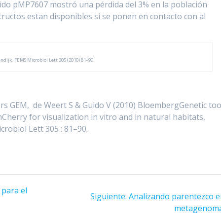
smido pMP7607 mostró una pérdida del 3% en la población
tructos estan disponibles si se ponen en contacto con al
dijk. FEMS Microbiol Lett 305 (2010) 81–90.
mers GEM, de Weert S & Guido V (2010) BloembergGenetic too
herry for visualization in vitro and in natural habitats,
crobiol Lett 305 : 81–90.
 para el
Siguiente
Siguiente:
Analizando parentezco e
entrada:
metagenom