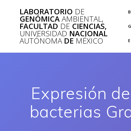
Saltar
LABORATORIO
DE
al
B
GENÓMICA
AMBIENTAL,
contenido
FACULTAD
DE
CIENCIAS,
G
UNIVERSIDAD
NACIONAL
AUTÓNOMA
DE
MÉXICO
E
Expresión de
bacterias Gr