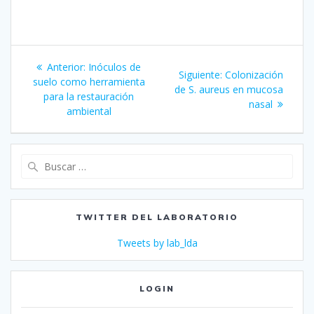
Navegación
Entrada
Anterior:
Inóculos de
Siguiente
Siguiente:
Colonización
de
anterior:
suelo como herramienta
entrada:
de S. aureus en mucosa
para la restauración
nasal
entradas
ambiental
Buscar:
TWITTER DEL LABORATORIO
Tweets by lab_lda
LOGIN