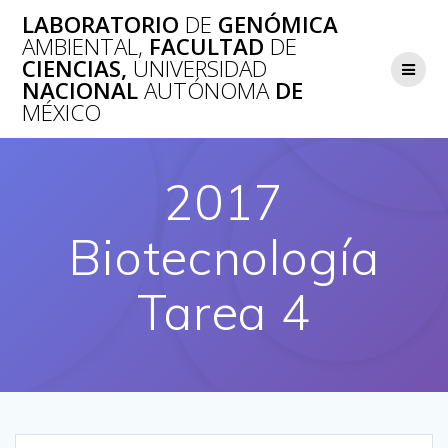
Saltar
LABORATORIO
DE
GENÓMICA
al
AMBIENTAL,
FACULTAD
DE
contenido
CIENCIAS,
UNIVERSIDAD
NACIONAL
AUTÓNOMA
DE
MÉXICO
2017
Biotecnología
Tarea 4