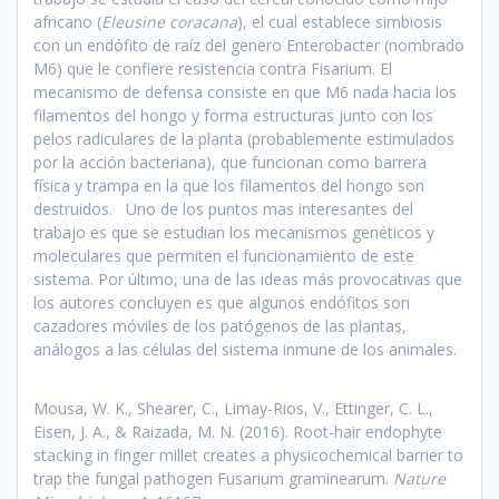
africano (
Eleusine coracana
), el cual establece simbiosis
con un endófito de raíz del genero Enterobacter (nombrado
M6) que le confiere resistencia contra Fisarium. El
mecanismo de defensa consiste en que M6 nada hacia los
filamentos del hongo y forma estructuras junto con los
pelos radiculares de la planta (probablemente estimulados
por la acción bacteriana), que funcionan como barrera
física y trampa en la que los filamentos del hongo son
destruidos. Uno de los puntos mas interesantes del
trabajo es que se estudian los mecanismos genéticos y
moleculares que permiten el funcionamiento de este
sistema. Por último, una de las ideas más provocativas que
los autores concluyen es que algunos endófitos son
cazadores móviles de los patógenos de las plantas,
análogos a las células del sistema inmune de los animales.
Mousa, W. K., Shearer, C., Limay-Rios, V., Ettinger, C. L.,
Eisen, J. A., & Raizada, M. N. (2016). Root-hair endophyte
stacking in finger millet creates a physicochemical barrier to
trap the fungal pathogen Fusarium graminearum.
Nature