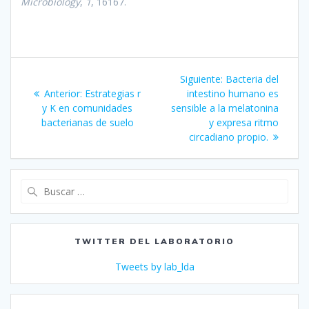
Microbiology
,
1
, 16167.
Navegación
Siguiente
Siguiente:
Bacteria del
de
Entrada
entrada:
Anterior:
Estrategias r
intestino humano es
anterior:
y K en comunidades
sensible a la melatonina
entradas
bacterianas de suelo
y expresa ritmo
circadiano propio.
Buscar:
TWITTER DEL LABORATORIO
Tweets by lab_lda