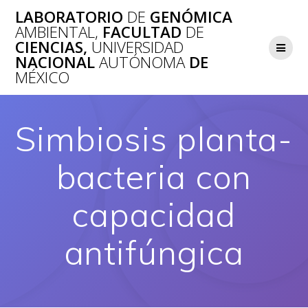
Saltar
LABORATORIO
DE
GENÓMICA
al
AMBIENTAL,
FACULTAD
DE
contenido
CIENCIAS,
UNIVERSIDAD
NACIONAL
AUTÓNOMA
DE
MÉXICO
Simbiosis planta-
bacteria con
capacidad
antifúngica