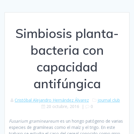
Simbiosis planta-
bacteria con
capacidad
antifúngica
Cristóbal Alejandro Hernández Álvarez
journal club
20 octubre, 2016
|
0
Fusarium gramineareum
es un hongo patógeno de varias
especies de gramíneas como el maíz y el trigo. En este
trabajo se estudia el caso del cereal conocido como mijo