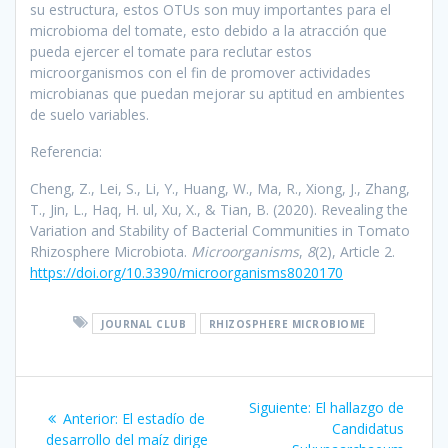
su estructura, estos OTUs son muy importantes para el
microbioma del tomate, esto debido a la atracción que
pueda ejercer el tomate para reclutar estos
microorganismos con el fin de promover actividades
microbianas que puedan mejorar su aptitud en ambientes
de suelo variables.
Referencia:
Cheng, Z., Lei, S., Li, Y., Huang, W., Ma, R., Xiong, J., Zhang,
T., Jin, L., Haq, H. ul, Xu, X., & Tian, B. (2020). Revealing the
Variation and Stability of Bacterial Communities in Tomato
Rhizosphere Microbiota.
Microorganisms
,
8
(2), Article 2.
https://doi.org/10.3390/microorganisms8020170
JOURNAL CLUB
RHIZOSPHERE MICROBIOME
Navegación
Siguiente
Siguiente:
El hallazgo de
Entrada
Anterior:
El estadío de
de
entrada:
Candidatus
anterior:
desarrollo del maíz dirige