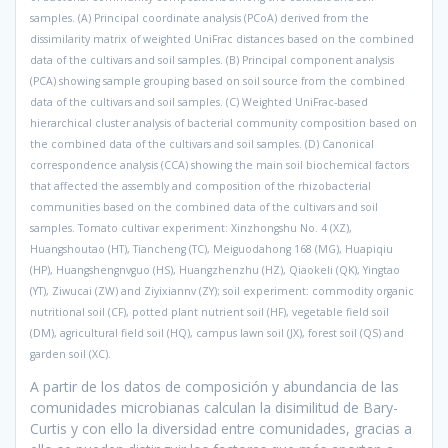
samples. (A) Principal coordinate analysis (PCoA) derived from the
dissimilarity matrix of weighted UniFrac distances based on the combined
data of the cultivars and soil samples. (B) Principal component analysis
(PCA) showing sample grouping based on soil source from the combined
data of the cultivars and soil samples. (C) Weighted UniFrac-based
hierarchical cluster analysis of bacterial community composition based on
the combined data of the cultivars and soil samples. (D) Canonical
correspondence analysis (CCA) showing the main soil biochemical factors
that affected the assembly and composition of the rhizobacterial
communities based on the combined data of the cultivars and soil
samples. Tomato cultivar experiment: Xinzhongshu No. 4 (XZ),
Huangshoutao (HT), Tiancheng (TC), Meiguodahong 168 (MG), Huapiqiu
(HP), Huangshengnvguo (HS), Huangzhenzhu (HZ), Qiaokeli (QK), Yingtao
(YT), Ziwucai (ZW) and Ziyixiannv (ZY); soil experiment: commodity organic
nutritional soil (CF), potted plant nutrient soil (HF), vegetable field soil
(DM), agricultural field soil (HQ), campus lawn soil (JX), forest soil (QS) and
garden soil (XC).
A partir de los datos de composición y abundancia de las
comunidades microbianas calculan la disimilitud de Bary-
Curtis y con ello la diversidad entre comunidades, gracias a