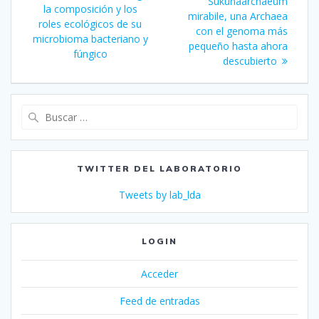
Sukunaarchaeum
la composición y los
entradas
mirabile, una Archaea
roles ecológicos de su
con el genoma más
microbioma bacteriano y
pequeño hasta ahora
fúngico
descubierto
Buscar:
TWITTER DEL LABORATORIO
Tweets by lab_lda
LOGIN
Acceder
Feed de entradas