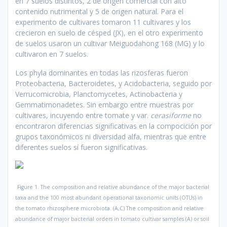
en 7 suelos distintos, 2 de origen comercial con alto
contenido nutrimental y 5 de origen natural. Para el
experimento de cultivares tomaron 11 cultivares y los
crecieron en suelo de césped (JX), en el otro experimento
de suelos usaron un cultivar Meiguodahong 168 (MG) y lo
cultivaron en 7 suelos.
Los phyla dominantes en todas las rizosferas fueron
Proteobacteria, Bacteroidetes, y Acidobacteria, seguido por
Verrucomicrobia, Planctomycetes, Actinobacteria y
Gemmatimonadetes. Sin embargo entre muestras por
cultivares, incuyendo entre tomate y var.
cerasiforme
no
encontraron diferencias significativas en la compocición por
grupos taxonómicos ni diversidad alfa, mientras que entre
diferentes suelos sí fueron significativas.
Figure 1. The composition and relative abundance of the major bacterial
taxa and the 100 most abundant operational taxonomic units (OTUs) in
the tomato rhizosphere microbiota. (A,C) The composition and relative
abundance of major bacterial orders in tomato cultivar samples (A) or soil