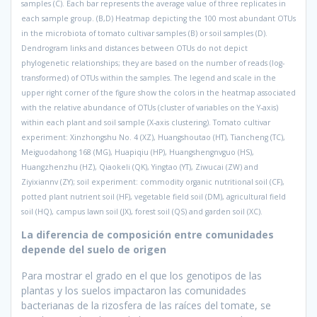
samples (C). Each bar represents the average value of three replicates in
each sample group. (B,D) Heatmap depicting the 100 most abundant OTUs
in the microbiota of tomato cultivar samples (B) or soil samples (D).
Dendrogram links and distances between OTUs do not depict
phylogenetic relationships; they are based on the number of reads (log-
transformed) of OTUs within the samples. The legend and scale in the
upper right corner of the figure show the colors in the heatmap associated
with the relative abundance of OTUs (cluster of variables on the Y-axis)
within each plant and soil sample (X-axis clustering). Tomato cultivar
experiment: Xinzhongshu No. 4 (XZ), Huangshoutao (HT), Tiancheng (TC),
Meiguodahong 168 (MG), Huapiqiu (HP), Huangshengnvguo (HS),
Huangzhenzhu (HZ), Qiaokeli (QK), Yingtao (YT), Ziwucai (ZW) and
Ziyixiannv (ZY); soil experiment: commodity organic nutritional soil (CF),
potted plant nutrient soil (HF), vegetable field soil (DM), agricultural field
soil (HQ), campus lawn soil (JX), forest soil (QS) and garden soil (XC).
La diferencia de composición entre comunidades
depende del suelo de origen
Para mostrar el grado en el que los genotipos de las
plantas y los suelos impactaron las comunidades
bacterianas de la rizosfera de las raíces del tomate, se