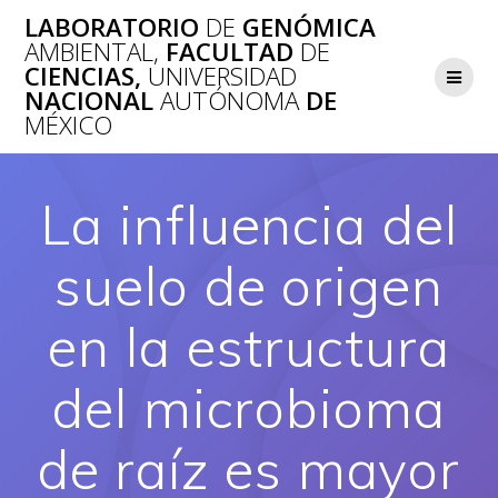
Saltar
LABORATORIO
DE
GENÓMICA
al
AMBIENTAL,
FACULTAD
DE
contenido
CIENCIAS,
UNIVERSIDAD
NACIONAL
AUTÓNOMA
DE
MÉXICO
La influencia del
suelo de origen
en la estructura
del microbioma
de raíz es mayor