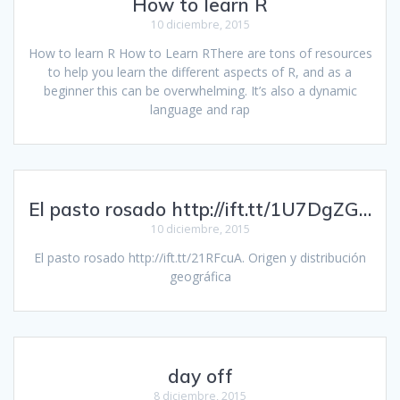
How to learn R
10 diciembre, 2015
How to learn R How to Learn RThere are tons of resources
to help you learn the different aspects of R, and as a
beginner this can be overwhelming. It’s also a dynamic
language and rap
El pasto rosado http://ift.tt/1U7DgZG…
10 diciembre, 2015
El pasto rosado http://ift.tt/21RFcuA. Origen y distribución
geográfica
day off
8 diciembre, 2015