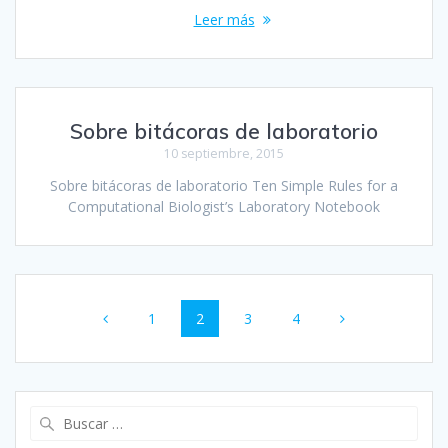
Leer más
Sobre bitácoras de laboratorio
10 septiembre, 2015
Sobre bitácoras de laboratorio Ten Simple Rules for a
Computational Biologist’s Laboratory Notebook
Navegación
Página
Página
Página
Página
1
2
3
4
de
entradas
Buscar: