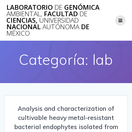
Saltar
LABORATORIO
DE
GENÓMICA
al
AMBIENTAL,
FACULTAD
DE
contenido
CIENCIAS,
UNIVERSIDAD
NACIONAL
AUTÓNOMA
DE
MÉXICO
Categoría:
lab
Analysis and characterization of
cultivable heavy metal-resistant
bacterial endophytes isolated from