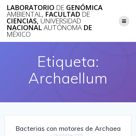
Saltar
LABORATORIO
DE
GENÓMICA
al
AMBIENTAL,
FACULTAD
DE
contenido
CIENCIAS,
UNIVERSIDAD
NACIONAL
AUTÓNOMA
DE
MÉXICO
Etiqueta:
Archaellum
Bacterias con motores de Archaea
29 octubre, 2025