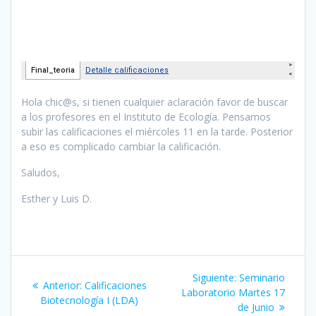
Hola chic@s, si tienen cualquier aclaración favor de buscar
a los profesores en el Instituto de Ecología. Pensamos
subir las calificaciones el miércoles 11 en la tarde. Posterior
a eso es complicado cambiar la calificación.
Saludos,
Esther y Luis D.
Navegación
Siguiente
Siguiente:
Seminario
Entrada
Anterior:
Calificaciones
de
entrada:
Laboratorio Martes 17
anterior:
Biotecnología I (LDA)
de Junio