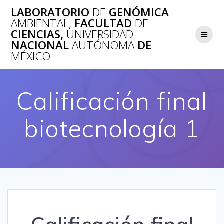
Saltar
LABORATORIO
DE
GENÓMICA
al
AMBIENTAL,
FACULTAD
DE
contenido
CIENCIAS,
UNIVERSIDAD
NACIONAL
AUTÓNOMA
DE
MÉXICO
Calificación final
biotecnología 1