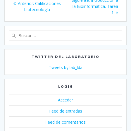
Siguiente:
Introducción a
Entrada
Anterior:
Calificaciones
de
entrada:
la Bioinformática. Tarea
anterior:
biotecnología
1
entradas
Buscar:
TWITTER DEL LABORATORIO
Tweets by lab_lda
LOGIN
Acceder
Feed de entradas
Feed de comentarios