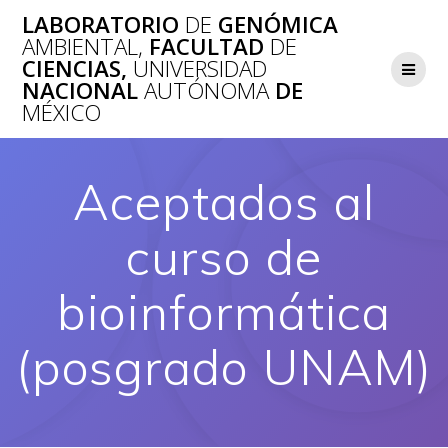
Saltar
LABORATORIO
DE
GENÓMICA
al
AMBIENTAL,
FACULTAD
DE
contenido
CIENCIAS,
UNIVERSIDAD
NACIONAL
AUTÓNOMA
DE
MÉXICO
Aceptados al
curso de
bioinformática
(posgrado UNAM)