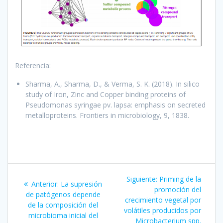
Referencia:
Sharma, A., Sharma, D., & Verma, S. K. (2018). In silico
study of Iron, Zinc and Copper binding proteins of
Pseudomonas syringae pv. lapsa: emphasis on secreted
metalloproteins. Frontiers in microbiology, 9, 1838.
Navegación
Siguiente
Siguiente:
Priming de la
Entrada
Anterior:
La supresión
de
entrada:
promoción del
anterior:
de patógenos depende
crecimiento vegetal por
de la composición del
entradas
volátiles producidos por
microbioma inicial del
Microbacterium spp.