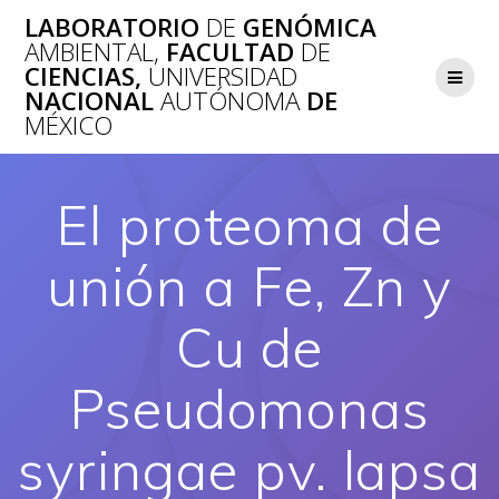
Saltar
LABORATORIO
DE
GENÓMICA
al
AMBIENTAL,
FACULTAD
DE
contenido
CIENCIAS,
UNIVERSIDAD
NACIONAL
AUTÓNOMA
DE
MÉXICO
El proteoma de
unión a Fe, Zn y
Cu de
Pseudomonas
syringae pv. lapsa