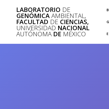
Saltar
LABORATORIO
DE
al
B
GENÓMICA
AMBIENTAL,
contenido
FACULTAD
DE
CIENCIAS,
G
UNIVERSIDAD
NACIONAL
AUTÓNOMA
DE
MÉXICO
E