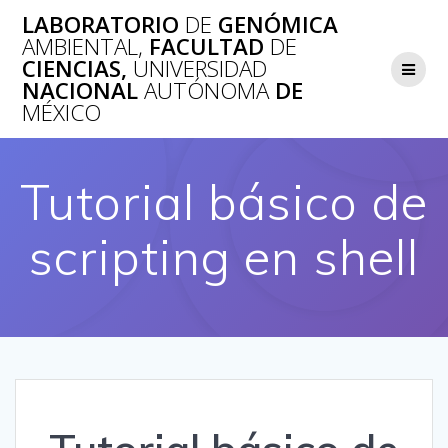
Saltar
LABORATORIO
DE
GENÓMICA
al
AMBIENTAL,
FACULTAD
DE
contenido
CIENCIAS,
UNIVERSIDAD
NACIONAL
AUTÓNOMA
DE
MÉXICO
Tutorial básico de
scripting en shell