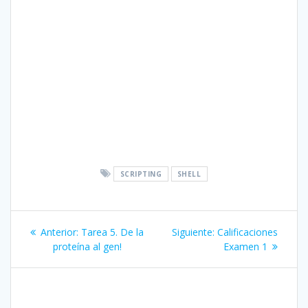
SCRIPTING
SHELL
Navegación
Entrada
Siguiente
Anterior:
Tarea 5. De la
Siguiente:
Calificaciones
de
anterior:
entrada:
proteína al gen!
Examen 1
entradas