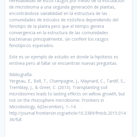
heredabilidad de estos razgos por medio de la inoculación
de microbioma a una segunda generación de plantas,
encontrándose variabilidad en la estructura de las
comunidades de inóculos de rizósfera dependiendo del
fenotipo de la planta pero que el tiempo genera
convergencia en la estructura de las comunidades
bacterianas principalmente, sin conferir los razgos
fenotípicos esperados.
Este es un ejemplo de estudio en donde la hipótesis es
errónea pero al fallar se encuentran nuevas preguntas.
Bibliografía:
Yergeau, E., Bell, T., Champagne, J., Maynard, C., Tardif, S.,
Tremblay, J., & Greer, C. (2015). Transplanting soil
microbiomes leads to lasting effects on willow growth, but
not on the rhizosphere microbiome. Frontiers in
Microbiology, 6(December), 1–14.
http://journal.frontiersin.org/article/10.3389/fmicb.2015.014
36/full