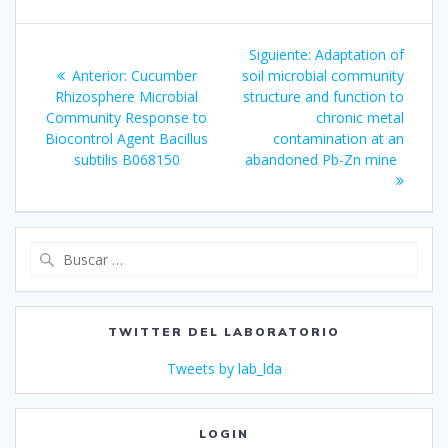
Navegación
Siguiente
Siguiente:
Adaptation of
de
Entrada
entrada:
Anterior:
Cucumber
soil microbial community
anterior:
Rhizosphere Microbial
structure and function to
entradas
Community Response to
chronic metal
Biocontrol Agent Bacillus
contamination at an
subtilis B068150
abandoned Pb-Zn mine
Buscar:
TWITTER DEL LABORATORIO
Tweets by lab_lda
LOGIN