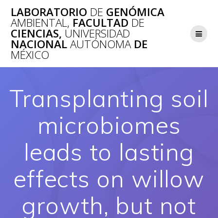
Saltar
LABORATORIO
DE
GENÓMICA
al
AMBIENTAL,
FACULTAD
DE
contenido
CIENCIAS,
UNIVERSIDAD
NACIONAL
AUTÓNOMA
DE
MÉXICO
Transplanting soil
microbiomes
leads to lasting
effects on willow
growth, but not