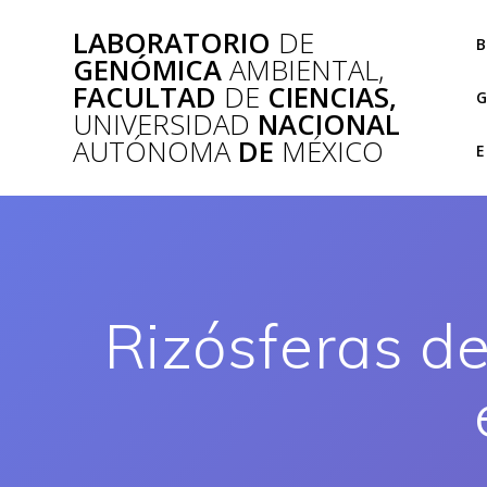
Saltar
LABORATORIO
DE
al
B
GENÓMICA
AMBIENTAL,
contenido
FACULTAD
DE
CIENCIAS,
G
UNIVERSIDAD
NACIONAL
AUTÓNOMA
DE
MÉXICO
E
Rizósferas d