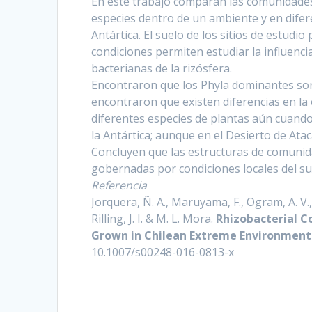
En este trabajo comparan las comunidades 
especies dentro de un ambiente y en dife
Antártica. El suelo de los sitios de estudi
condiciones permiten estudiar la influenc
bacterianas de la rizósfera.
Encontraron que los Phyla dominantes son
encontraron que existen diferencias en la 
diferentes especies de plantas aún cuando
la Antártica; aunque en el Desierto de Ata
Concluyen que las estructuras de comunidad
gobernadas por condiciones locales del sue
Referencia
Jorquera, Ñ. A., Maruyama, F., Ogram, A. V., 
Rilling, J. I. & M. L. Mora.
Rhizobacterial C
Grown in Chilean Extreme Environment
10.1007/s00248-016-0813-x