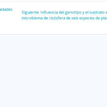
iedades
Siguiente
Siguiente:
Influencia del genotipo y el sustrato 
entrada:
microbioma de rizósfera de seis especies de pla