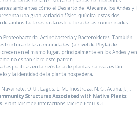
de bacterias de la rizósfera de plantas de diferentes
rentes ambientes cómo el Desierto de Atacama, los Andes y 
o presenta una gran variación físico-química; estas dos
ia de ambos factores en la estructura de las comunidades
 Proteobacteria, Actinobacteria y Bacteroidetes. También
estructura de las comunidades (a nivel de Phyla) de
 crecen en el mismo lugar, principalmente en los Andes y e
cama no es tan claro este patron.
 específicas en la rizósfera de plantas nativas están
lo y la identidad de la planta hospedera.
Navarrete, O. U., Lagos, L. M., Inostroza, N. G., Acuña, J. J.,
ommunity Structures Associated with Native Plants
s
. Plant Microbe Interactions.Microb Ecol DOI