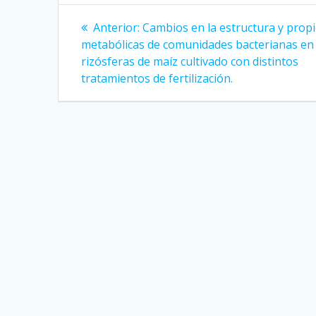
Navegación
Entrada
Anterior:
Cambios en la estructura y prop
anterior:
de
metabólicas de comunidades bacterianas en
rizósferas de maíz cultivado con distintos
entradas
tratamientos de fertilización.