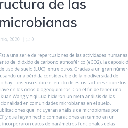
ructura de las
microbianas
unio, 2020
|
0
CFs) a una serie de repercusiones de las actividades humanas
nto del dióxido de carbono atmosférico (eCO2), la deposici
 de uso de suelo (LUC), entre otros. Gracias a un gran núme
ausando una pérdida considerable de la biodiversidad de
no hay consenso sobre el efecto de estos factores sobre los
e en los ciclos biogeoquímicos. Con el fin de tener una
uan Wang y Yiqi Luo hicieron un meta análisis de los
uncionalidad en comunidades microbianas en el suelo,
blicaciones que incluyeran análisis de microbiomas por
GCF y que hayan hecho comparaciones en campo en un
, incorporaron datos de parámetros funcionales delas