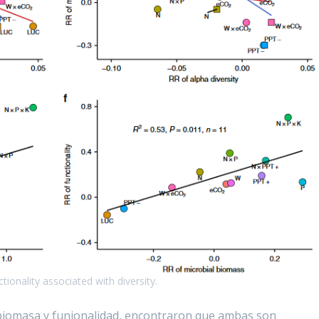
ionality associated with diversity.
 biomasa y funionalidad, encontraron que ambas son