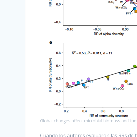
Global changes affect microbial biomass and funct
Cuando los autores evaluaron las RRs de