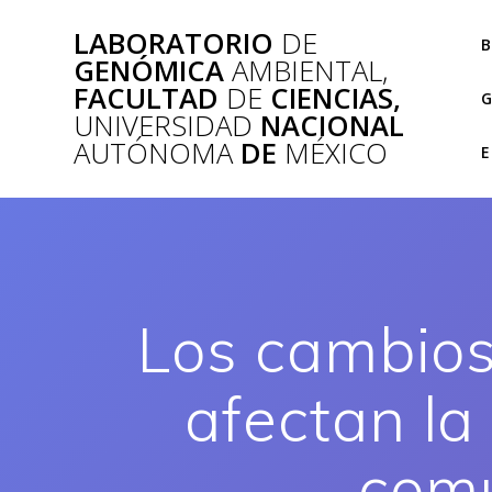
Saltar
LABORATORIO
DE
al
B
GENÓMICA
AMBIENTAL,
contenido
FACULTAD
DE
CIENCIAS,
G
UNIVERSIDAD
NACIONAL
AUTÓNOMA
DE
MÉXICO
E
Los cambios
afectan la
comu