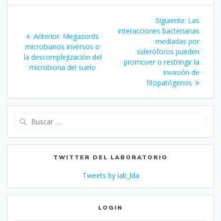
Navegación
Siguiente
Siguiente:
Las
de
entrada:
interacciones bacterianas
Entrada
Anterior:
Megazords
mediadas por
anterior:
microbianos inversos o
entradas
sideróforos pueden
la descomplejización del
promover o restringir la
microbiona del suelo
invasión de
fitopatógenos
Buscar:
TWITTER DEL LABORATORIO
Tweets by lab_lda
LOGIN