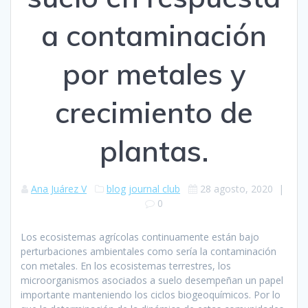
a contaminación
por metales y
crecimiento de
plantas.
Ana Juárez V
blog
journal club
28 agosto, 2020
|
0
Los ecosistemas agrícolas continuamente están bajo
perturbaciones ambientales como sería la contaminación
con metales. En los ecosistemas terrestres, los
microorganismos asociados a suelo desempeñan un papel
importante manteniendo los ciclos biogeoquímicos. Por lo