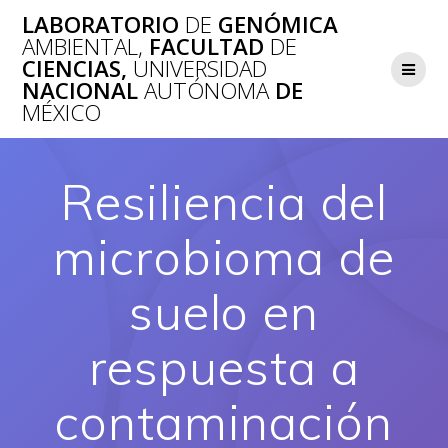
Saltar
LABORATORIO
DE
GENÓMICA
al
AMBIENTAL,
FACULTAD
DE
contenido
CIENCIAS,
UNIVERSIDAD
NACIONAL
AUTÓNOMA
DE
MÉXICO
Resiliencia del
microbioma de
suelo en
respuesta a
contaminación