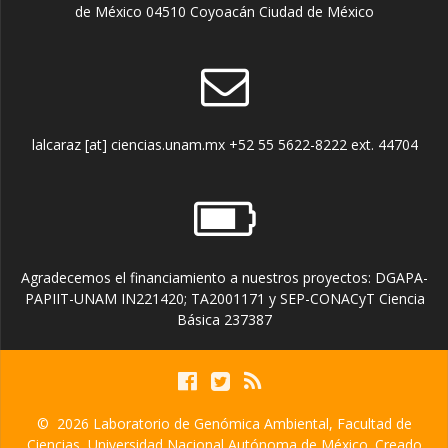
de México 04510 Coyoacán Ciudad de México
lalcaraz [at] ciencias.unam.mx +52 55 5622-8222 ext. 44704
Agradecemos el financiamiento a nuestros proyectos: DGAPA-
PAPIIT-UNAM IN221420; TA2001171 y SEP-CONACyT Ciencia
Básica 237387
© 2026 Laboratorio de Genómica Ambiental, Facultad de
Ciencias, Universidad Nacional Autónoma de México. Creado