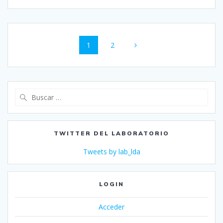
Navegación
Página
Página
1
2
de
entradas
Buscar:
TWITTER DEL LABORATORIO
Tweets by lab_lda
LOGIN
Acceder