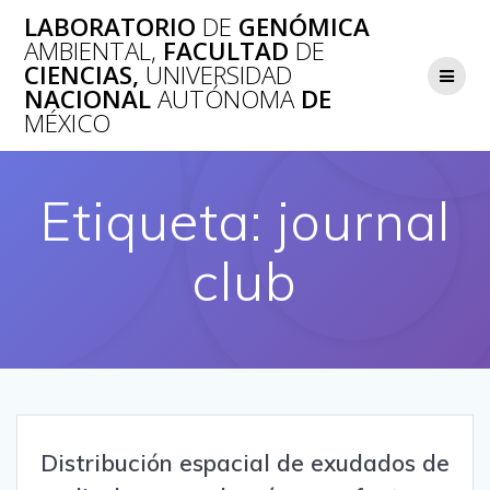
Saltar
LABORATORIO
DE
GENÓMICA
al
AMBIENTAL,
FACULTAD
DE
contenido
CIENCIAS,
UNIVERSIDAD
NACIONAL
AUTÓNOMA
DE
MÉXICO
Etiqueta:
journal
club
Distribución espacial de exudados de