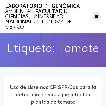
Saltar
LABORATORIO
DE
GENÓMICA
al
AMBIENTAL,
FACULTAD
DE
contenido
CIENCIAS,
UNIVERSIDAD
NACIONAL
AUTÓNOMA
DE
MÉXICO
Etiqueta:
Tomate
Uso de sistemas CRISPR/Cas para la
detección de virus que infectan
plantas de tomate