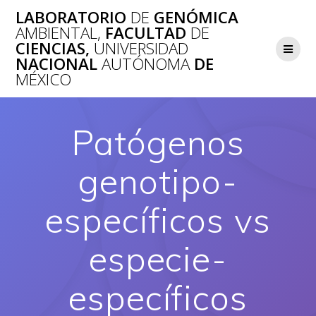
Saltar
LABORATORIO
DE
GENÓMICA
al
AMBIENTAL,
FACULTAD
DE
contenido
CIENCIAS,
UNIVERSIDAD
NACIONAL
AUTÓNOMA
DE
MÉXICO
Patógenos
genotipo-
específicos vs
especie-
específicos