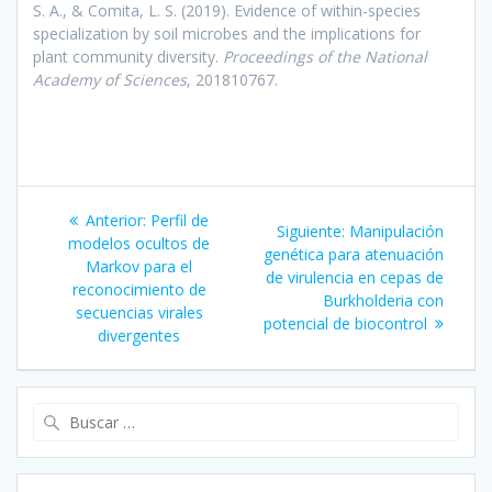
S. A., & Comita, L. S. (2019). Evidence of within-species
specialization by soil microbes and the implications for
plant community diversity.
Proceedings of the National
Academy of Sciences
, 201810767.
Navegación
Entrada
Anterior:
Perfil de
Siguiente
Siguiente:
Manipulación
de
anterior:
modelos ocultos de
entrada:
genética para atenuación
Markov para el
de virulencia en cepas de
entradas
reconocimiento de
Burkholderia con
secuencias virales
potencial de biocontrol
divergentes
Buscar: