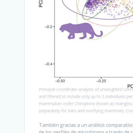
Principal-coordinate analysis of unweighted Un
and filtered to include only up to 5 individuals pe
mammalian order Chiroptera shown as triangles; 
(separately for bats and nonflying mammals; Cr
También gracias a un análisis comparativo e
de los perfiles de microbioma a través de 