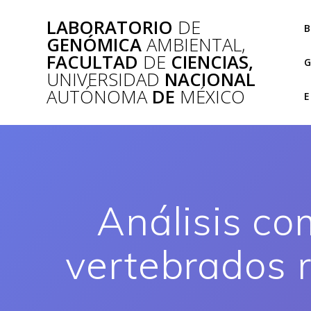
Saltar
LABORATORIO
DE
al
B
GENÓMICA
AMBIENTAL,
contenido
FACULTAD
DE
CIENCIAS,
G
UNIVERSIDAD
NACIONAL
AUTÓNOMA
DE
MÉXICO
E
Análisis co
vertebrados 