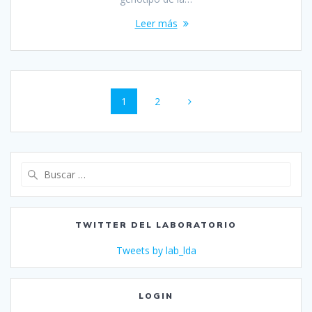
Leer más
Navegación
Página
Página
1
2
de
entradas
Buscar:
TWITTER DEL LABORATORIO
Tweets by lab_lda
LOGIN