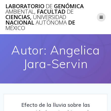
Saltar
LABORATORIO
DE
GENÓMICA
al
AMBIENTAL,
FACULTAD
DE
contenido
CIENCIAS,
UNIVERSIDAD
NACIONAL
AUTÓNOMA
DE
MÉXICO
Autor:
Angelica
Jara-Servin
Efecto de la lluvia sobre las