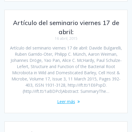
Artículo del seminario viernes 17 de
abril:
16 abril, 2015
Artículo del seminario viernes 17 de abril: Davide Bulgarelli,
Ruben Garrido-Oter, Philipp C. Münch, Aaron Weiman,
Johannes Dröge, Yao Pan, Alice C. McHardy, Paul Schulze-
Lefert, Structure and Function of the Bacterial Root
Microbiota in Wild and Domesticated Barley, Cell Host &
Microbe, Volume 17, Issue 3, 11 March 2015, Pages 392-
403, ISSN 1931-3128, http://ift.tt/1E6PspD.
(http://ift.tt/1aBDPcl)Abstract: SummaryThe…
Leer más