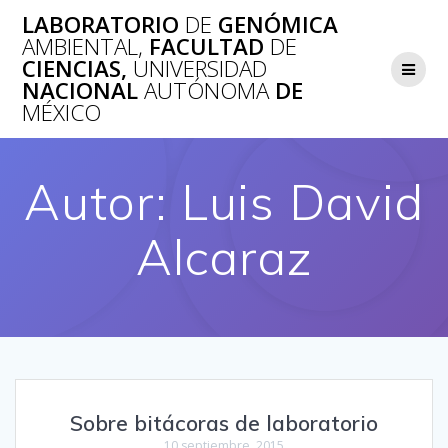
Saltar
LABORATORIO
DE
GENÓMICA
al
AMBIENTAL,
FACULTAD
DE
contenido
CIENCIAS,
UNIVERSIDAD
NACIONAL
AUTÓNOMA
DE
MÉXICO
Autor:
Luis David
Alcaraz
Sobre bitácoras de laboratorio
10 septiembre, 2015