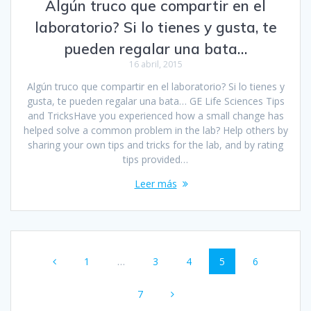
Algún truco que compartir en el
laboratorio? Si lo tienes y gusta, te
pueden regalar una bata…
16 abril, 2015
Algún truco que compartir en el laboratorio? Si lo tienes y
gusta, te pueden regalar una bata… GE Life Sciences Tips
and TricksHave you experienced how a small change has
helped solve a common problem in the lab? Help others by
sharing your own tips and tricks for the lab, and by rating
tips provided…
Leer más
Navegación
Página
Página
Página
Página
Página
1
…
3
4
5
6
de
Página
entradas
7