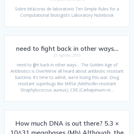
Sobre bitácoras de laboratorio Ten Simple Rules for a
Computational Biologist’s Laboratory Notebook
need to fight back in other ways…
21 agosto, 2015
need to fight back in other ways… The Golden Age of
Antibiotics is OverWe’ve all heard about antibiotic resistant
bacteria. It’s time to admit, we’re losing this war. Drug
resistant superbugs like MRSA (Methicillin-resistant
Straphylococcus aureus), CRE (Carbapenum-re…
How much DNA is out there? 5.3 ×
10^31 megabases (Mb) Although, the